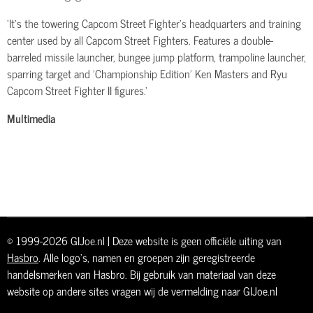
'It's the towering Capcom Street Fighter's headquarters and training
center used by all Capcom Street Fighters. Features a double-
barreled missile launcher, bungee jump platform, trampoline launcher,
sparring target and 'Championship Edition' Ken Masters and Ryu
Capcom Street Fighter II figures.'
Multimedia
© 1999-2026 GIJoe.nl | Deze website is geen officiële uiting van
Hasbro
. Alle logo's, namen en groepen zijn geregistreerde
handelsmerken van Hasbro. Bij gebruik van materiaal van deze
website op andere sites vragen wij de vermelding naar GIJoe.nl