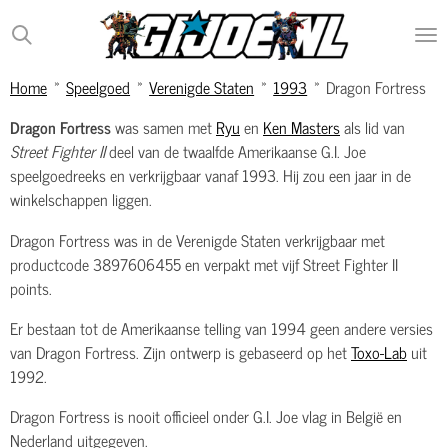
Ga
direct
naar
Home
»
Speelgoed
»
Verenigde Staten
»
1993
»
Dragon Fortress
de
hoofdinhoud
Dragon Fortress
was samen met
Ryu
en
Ken Masters
als lid van
Street Fighter II
deel van de twaalfde Amerikaanse G.I. Joe
speelgoedreeks en verkrijgbaar vanaf 1993. Hij zou een jaar in de
winkelschappen liggen.
Dragon Fortress was in de Verenigde Staten verkrijgbaar met
productcode 3897606455 en verpakt met vijf Street Fighter II
points.
Er bestaan tot de Amerikaanse telling van 1994 geen andere versies
van Dragon Fortress. Zijn ontwerp is gebaseerd op het
Toxo-Lab
uit
1992.
Dragon Fortress is nooit officieel onder G.I. Joe vlag in België en
Nederland uitgegeven.