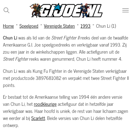
Ga
direct
naar
Home
»
Speelgoed
»
Verenigde Staten
»
1993
»
Chun Li (1)
de
hoofdinhoud
Chun Li
was als lid van de
Street Fighter II
reeks deel van de twaalfde
Amerikaanse G.I. Joe speelgoedreeks en verkrijgbaar vanaf 1993. Zij
zou een jaar in de winkelschappen liggen. Alle actiefiguren uit de
Street Fighter
reeks waren genummerd, Chun Li heeft nummer 4.
Chun Li was als Kung Fu Fighter in de Verenigde Staten verkrijgbaar
met productcode 3897681082 en verpakt met twee Street Fighter II
points.
Er bestaat tot de Amerikaanse telling van 1994 één andere versie
van Chun Li, het
roodkleurige
actiefiguur dat in hetzelfde jaar
verkrijgbaar was. Haar hoofd is uniek, de rest van haar lichaam zagen
we eerder al bij
Scarlett
. Beide versies van Chun Li delen hetzelfde
ontwerp.