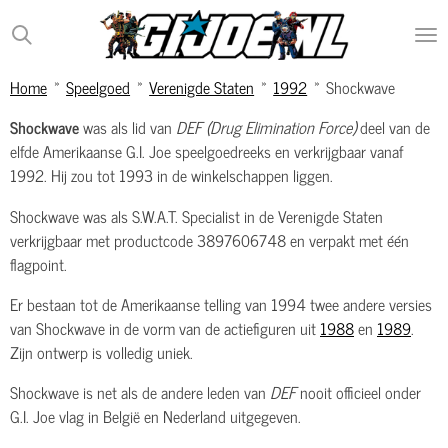
Ga
direct
naar
Home
»
Speelgoed
»
Verenigde Staten
»
1992
»
Shockwave
de
hoofdinhoud
Shockwave
was als lid van
DEF (Drug Elimination Force)
deel van de
elfde Amerikaanse G.I. Joe speelgoedreeks en verkrijgbaar vanaf
1992. Hij zou tot 1993 in de winkelschappen liggen.
Shockwave was als S.W.A.T. Specialist in de Verenigde Staten
verkrijgbaar met productcode 3897606748 en verpakt met één
flagpoint.
Er bestaan tot de Amerikaanse telling van 1994 twee andere versies
van Shockwave in de vorm van de actiefiguren uit
1988
en
1989
.
Zijn ontwerp is volledig uniek.
Shockwave is net als de andere leden van
DEF
nooit officieel onder
G.I. Joe vlag in België en Nederland uitgegeven.