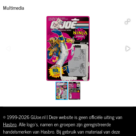
Multimedia
© 1999-2026 GIJoe.nl | Deze website is geen officiële uiting van
Hasbro
. Alle logo's, namen en groepen zijn geregistreerde
handelsmerken van Hasbro. Bij gebruik van materiaal van deze