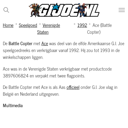
Ga
direct
naar
Home
»
Speelgoed
»
Verenigde
»
1992
»
Ace (Battle
de
Staten
Copter)
hoofdinhoud
De
Battle Copter
met
Ace
was deel van de elfde Amerikaanse G.I. Joe
speelgoedreeks en verkrijgbaar vanaf 1992. Hij zou tot 1993 in de
winkelschappen liggen.
Ace was in de Verenigde Staten verkrijgbaar met productcode
3897606824 en verpakt met twee flagpoints.
De Battle Copter met Ace is als Aas
officieel
onder G.I. Joe vlag in
België en Nederland uitgegeven.
Multimedia