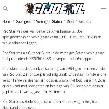
Ga
direct
naar
Home
»
Speelgoed
»
Verenigde Staten
»
1991
»
Red Star
de
hoofdinhoud
Red Star
was deel van de tiende Amerikaanse G.I. Joe
speelgoedreeks en verkrijgbaar vanaf 1991. Hij zou tot 1992 in de
winkelschappen liggen.
Red Star was als Oktober Guard in de Verenigde Staten verkrijgbaar
met productcode 3897606588 en verpakt met één flagpoint.
Er bestaan tot de Amerikaanse telling van 1994 geen eerdere versies
van Red Star. Zijn ontwerp is volledig uniek. Er bestaan minstens drie
verschillende versies van zijn dossier, waarbij het logo verschilt. Zo is
er een kaart met rode tinten en het logo van G.I. Joe op het dossier
geplakt, zoals weergegeven bij Multimedia.
Red Star is als
Rode Ster
officieel onder G.I. Joe vlag in België en
Nederland uitgegeven.