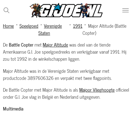
Ga
direct
naar
Home
»
Speelgoed
»
Verenigde
»
1991
»
Major Altitude (Battle
de
Staten
Copter)
hoofdinhoud
De
Battle Copter
met
Major Altitude
was deel van de tiende
Amerikaanse G.I. Joe speelgoedreeks en verkrijgbaar vanaf 1991. Hij
zou tot 1992 in de winkelschappen liggen.
Major Altitude was in de Verenigde Staten verkrijgbaar met
productcode 3897606326 en verpakt met twee flagpoints.
De Battle Copter met Major Altitude is als
Majoor Vlieghoogte
officieel
onder G.I. Joe vlag in België en Nederland uitgegeven.
Multimedia