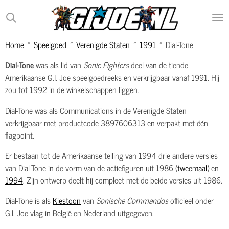
Ga
direct
naar
Home
»
Speelgoed
»
Verenigde Staten
»
1991
»
Dial-Tone
de
hoofdinhoud
Dial-Tone
was als lid van
Sonic Fighters
deel van de tiende
Amerikaanse G.I. Joe speelgoedreeks en verkrijgbaar vanaf 1991. Hij
zou tot 1992 in de winkelschappen liggen.
Dial-Tone was als Communications in de Verenigde Staten
verkrijgbaar met productcode 3897606313 en verpakt met één
flagpoint.
Er bestaan tot de Amerikaanse telling van 1994 drie andere versies
van Dial-Tone in de vorm van de actiefiguren uit 1986 (
tweemaal
) en
1994
. Zijn ontwerp deelt hij compleet met de beide versies uit 1986.
Dial-Tone is als
Kiestoon
van
Sonische Commandos
officieel onder
G.I. Joe vlag in België en Nederland uitgegeven.