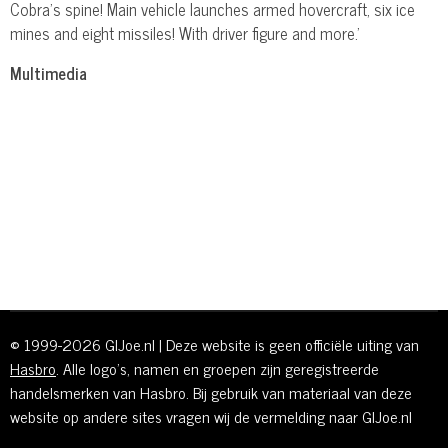
Cobra's spine! Main vehicle launches armed hovercraft, six ice
mines and eight missiles! With driver figure and more.'
Multimedia
© 1999-2026 GIJoe.nl | Deze website is geen officiële uiting van
Hasbro
. Alle logo's, namen en groepen zijn geregistreerde
handelsmerken van Hasbro. Bij gebruik van materiaal van deze
website op andere sites vragen wij de vermelding naar GIJoe.nl