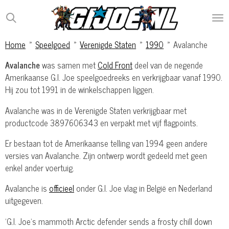
Ga
direct
naar
Home
»
Speelgoed
»
Verenigde Staten
»
1990
»
Avalanche
de
hoofdinhoud
Avalanche
was samen met
Cold Front
deel van de negende
Amerikaanse G.I. Joe speelgoedreeks en verkrijgbaar vanaf 1990.
Hij zou tot 1991 in de winkelschappen liggen.
Avalanche was in de Verenigde Staten verkrijgbaar met
productcode 3897606343 en verpakt met vijf flagpoints.
Er bestaan tot de Amerikaanse telling van 1994 geen andere
versies van Avalanche. Zijn ontwerp wordt gedeeld met geen
enkel ander voertuig.
Avalanche is
officieel
onder G.I. Joe vlag in België en Nederland
uitgegeven.
'G.I. Joe's mammoth Arctic defender sends a frosty chill down