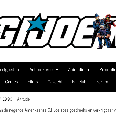
eelgoed
Action Force
Animatie
Promoti
Games
Films
Gezocht
Fanclub
Forum
»
1990
»
Altitude
n de negende Amerikaanse G.I. Joe speelgoedreeks en verkrijgbaar va