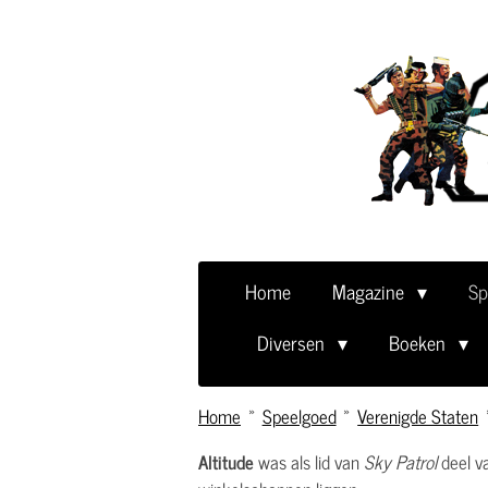
Ga
direct
naar
de
hoofdinhoud
Home
Magazine
Sp
Diversen
Boeken
Home
»
Speelgoed
»
Verenigde Staten
Altitude
was als lid van
Sky Patrol
deel va