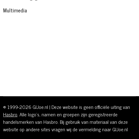
Multimedia
© 1999-2026 GIJoe.nl | Deze website is geen officiële uiting van
Hasbro
. Alle logo's, namen en groepen zijn geregistreerde
handelsmerken van Hasbro. Bij gebruik van materiaal van deze
website op andere sites vragen wij de vermelding naar GIJoe.nl