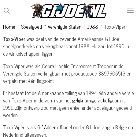
Ga
direct
naar
Home
»
Speelgoed
»
Verenigde Staten
»
1988
»
Toxo-Viper
de
hoofdinhoud
Toxo-Viper
was deel van de zevende Amerikaanse G.I. Joe
speelgoedreeks en verkrijgbaar vanaf 1988. Hij zou tot 1990 in
de winkelschappen liggen.
Toxo-Viper was als Cobra Hostile Environment Trooper in de
Verenigde Staten verkrijgbaar met productcode 3897606513 en
verpakt met één flagpoint.
Er bestaat tot de Amerikaanse telling van 1994 één andere versie
van Toxo-Viper in de vorm van het
gelijknamige actiefiguur
uit
1991. Zijn ontwerp zou met geen enkel ander actiefiguur gedeeld
worden.
Toxo-Viper is als
Gif-Adder
officieel onder G.I. Joe vlag in België en
Nederland uitgegeven.