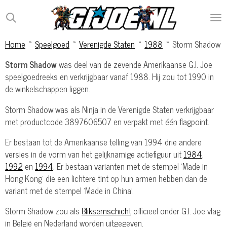
Ga
direct
naar
Home
»
Speelgoed
»
Verenigde Staten
»
1988
»
Storm Shadow
de
hoofdinhoud
Storm Shadow
was deel van de zevende Amerikaanse G.I. Joe
speelgoedreeks en verkrijgbaar vanaf 1988. Hij zou tot 1990 in
de winkelschappen liggen.
Storm Shadow was als Ninja in de Verenigde Staten verkrijgbaar
met productcode 3897606507 en verpakt met één flagpoint.
Er bestaan tot de Amerikaanse telling van 1994 drie andere
versies in de vorm van het gelijknamige actiefiguur uit
1984
,
1992
en
1994
. Er bestaan varianten met de stempel 'Made in
Hong Kong' die een lichtere tint op hun armen hebben dan de
variant met de stempel 'Made in China'.
Storm Shadow zou als
Bliksemschicht
officieel onder G.I. Joe vlag
in België en Nederland worden uitgegeven.