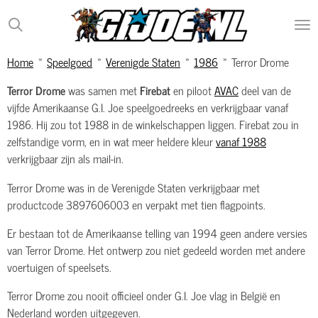
Ga
direct
naar
Home
»
Speelgoed
»
Verenigde Staten
»
1986
»
Terror Drome
de
hoofdinhoud
Terror Drome
was samen met
Firebat
en piloot
AVAC
deel van de
vijfde Amerikaanse G.I. Joe speelgoedreeks en verkrijgbaar vanaf
1986. Hij zou tot 1988 in de winkelschappen liggen. Firebat zou in
zelfstandige vorm, en in wat meer heldere kleur
vanaf 1988
verkrijgbaar zijn als mail-in.
Terror Drome was in de Verenigde Staten verkrijgbaar met
productcode 3897606003 en verpakt met tien flagpoints.
Er bestaan tot de Amerikaanse telling van 1994 geen andere versies
van Terror Drome. Het ontwerp zou niet gedeeld worden met andere
voertuigen of speelsets.
Terror Drome zou nooit officieel onder G.I. Joe vlag in België en
Nederland worden uitgegeven.