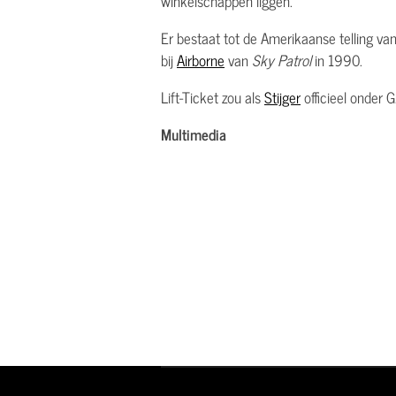
winkelschappen liggen.
Er bestaat tot de Amerikaanse telling van
bij
Airborne
van
Sky Patrol
in 1990.
Lift-Ticket zou als
Stijger
officieel onder G
Multimedia