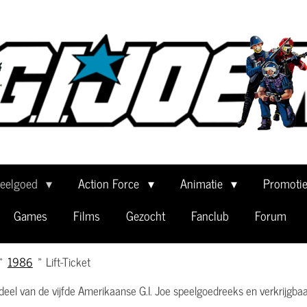
eelgoed
Action Force
Animatie
Promoti
Games
Films
Gezocht
Fanclub
Forum
»
1986
»
Lift-Ticket
deel van de vijfde Amerikaanse G.I. Joe speelgoedreeks en verkrijgbaa