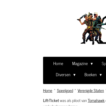
Ga
direct
naar
de
hoofdinhoud
Home
Magazine
Sp
Diversen
Boeken
Home
»
Speelgoed
»
Verenigde Staten
Lift-Ticket
was als piloot van
Tomahawk