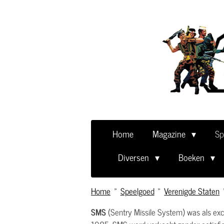
Ga
direct
naar
de
hoofdinhoud
Home
Magazine
Sp
Diversen
Boeken
Home
»
Speelgoed
»
Verenigde Staten
SMS
(Sentry Missile System) was als ex