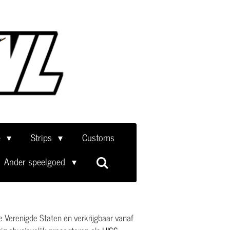
e
Strips
Customs
Ander speelgoed
de Verenigde Staten en verkrijgbaar vanaf