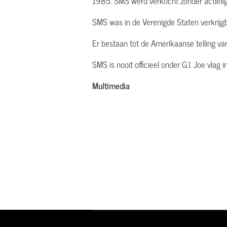
1985. SMS werd verkocht zonder actiefig
SMS was in de Verenigde Staten verkrij
Er bestaan tot de Amerikaanse telling v
SMS is nooit officieel onder G.I. Joe vlag
Multimedia