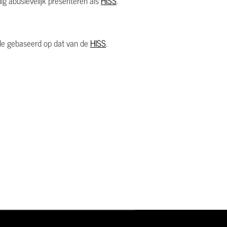
uig abusievelijk presenteren als
HISS
.
ele gebaseerd op dat van de
HISS
.