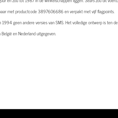
uur en zou tot 1987 in de winkelschappen liggen.
Sears
zou dit voert
gbaar met productcode 3897606686 en verpakt met vijf flagpoints.
an 1994 geen andere versies van SMS. Het volledige ontwerp is ten d
 in België en Nederland uitgegeven.