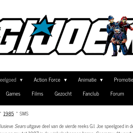
eelgoed
Action Force
Animatie
Promoti
Games
Films
Gezocht
Fanclub
Forum
»
1985
»
SMS
clusieve
Sears
uitgave deel van de vierde reeks G.I. Joe speelgoed in 