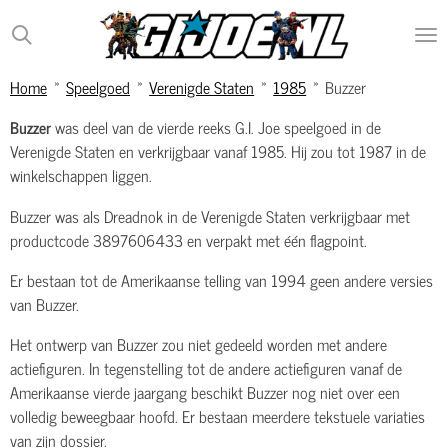
Ga
direct
naar
Home
»
Speelgoed
»
Verenigde Staten
»
1985
»
Buzzer
de
hoofdinhoud
Buzzer
was deel van de vierde reeks G.I. Joe speelgoed in de
Verenigde Staten en verkrijgbaar vanaf 1985. Hij zou tot 1987 in de
winkelschappen liggen.
Buzzer was als Dreadnok in de Verenigde Staten verkrijgbaar met
productcode 3897606433 en verpakt met één flagpoint.
Er bestaan tot de Amerikaanse telling van 1994 geen andere versies
van Buzzer.
Het ontwerp van Buzzer zou niet gedeeld worden met andere
actiefiguren. In tegenstelling tot de andere actiefiguren vanaf de
Amerikaanse vierde jaargang beschikt Buzzer nog niet over een
volledig beweegbaar hoofd. Er bestaan meerdere tekstuele variaties
van zijn dossier.