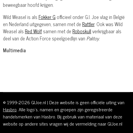
beweegbaar hoofd krijgen.
Wild Weasel is als
Fokker G
officieel onder G.I. Joe vlag in België
en Nederland uitgegeven, samen met de
Rattler
. Ook was Wild
Weasel als
Red Wolf
samen met de
Roboskull
verkrijgbaar als
deel van de Action Force speelgoedlijn van
Palitoy
.
Multimedia
© 1999-2026 GIJoe.nl | Deze website is geen officiële uiting van
Hasbro
. Alle logo's, namen en groepen zijn geregistreerde
handelsmerken van Hasbro. Bij gebruik van materiaal van deze
website op andere sites vragen wij de vermelding naar GIJoe.nl