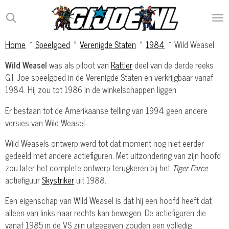
Ga
direct
naar
Home
»
Speelgoed
»
Verenigde Staten
»
1984
»
Wild Weasel
de
hoofdinhoud
Wild Weasel
was als piloot van
Rattler
deel van de derde reeks
G.I. Joe speelgoed in de Verenigde Staten en verkrijgbaar vanaf
1984. Hij zou tot 1986 in de winkelschappen liggen.
Er bestaan tot de Amerikaanse telling van 1994 geen andere
versies van Wild Weasel.
Wild Weasels ontwerp werd tot dat moment nog niet eerder
gedeeld met andere actiefiguren. Met uitzondering van zijn hoofd
zou later het complete ontwerp terugkeren bij het
Tiger Force
actiefiguur
Skystriker
uit 1988.
Een eigenschap van Wild Weasel is dat hij een hoofd heeft dat
alleen van links naar rechts kan bewegen. De actiefiguren die
vanaf 1985 in de VS zijn uitgegeven zouden een volledig