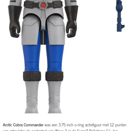
Arctic Cobra Commander
was een 3.75 inch o-ring actiefiguur met 12 punten
van articulatie als onderdeel van Wave 3 in de Super7 ReAction+ G.I. Joe