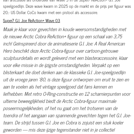
speelgoedlijn. Deze wave kwam in 2025 op de markt en de prijs per figuur was
20,- US Dollar. CoCo kwam met een pistool als accessoire.
Super7 G.I. Joe ReAction+ Wave 03
Maak je klaar voor gevechten in koude weersomstandigheden met
de nieuwe Arctic Cobra ReAction+ figuur op een schaal van 3,75
inch! Geïnspireerd door de animatieserie G.I. Joe: A Real American
Hero beschikt deze Arctic Cobra-figuur over cartoon-getrouwe
sculptuurdetails en wordt geleverd met een blasteraccessoire, klaar
voor elke missie in de ijzigste omstandigheden. Verpakt op een
blisterkaart die doet denken aan de klassieke G.I. Joe-speelgoedlijn
uit de vroege jaren ’80, is deze figuur ontworpen om eruit te zien en
aan te voelen als het vintage speelgoed dat fans kennen en
liefhebben. Met retro O-Ring-constructie en 12 scharnierpunten voor
ultieme beweeglijkheid biedt de Arctic Cobra-figuur maximale
poseermogelijkheden, of het nu gaat om het trotseren van de
toendra of het aangaan van spannende gevechten tegen het G.I. Joe-
team. De strijd tussen G.I. Joe en Cobra is zojuist een stuk koeler
geworden — mis deze ijzige tegenstander niet in je collectie!