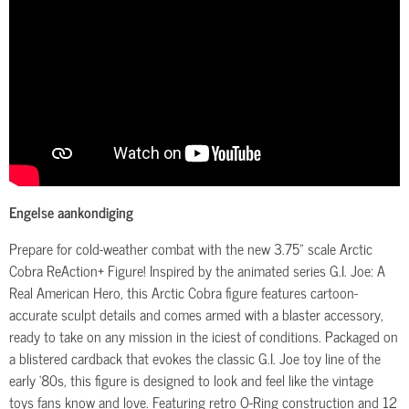
Engelse aankondiging
Prepare for cold-weather combat with the new 3.75” scale Arctic
Cobra ReAction+ Figure! Inspired by the animated series G.I. Joe: A
Real American Hero, this Arctic Cobra figure features cartoon-
accurate sculpt details and comes armed with a blaster accessory,
ready to take on any mission in the iciest of conditions. Packaged on
a blistered cardback that evokes the classic G.I. Joe toy line of the
early ‘80s, this figure is designed to look and feel like the vintage
toys fans know and love. Featuring retro O-Ring construction and 12