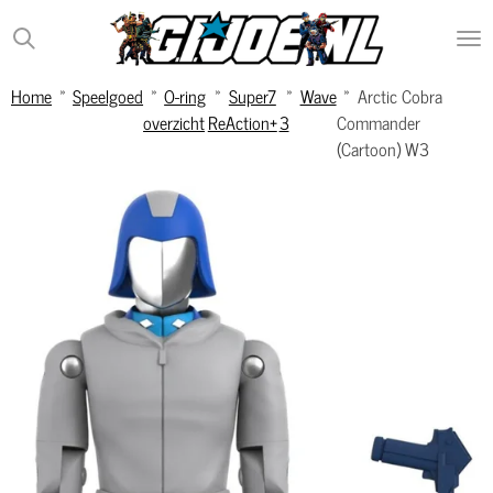
Ga
direct
naar
Home
»
Speelgoed
»
O-ring
»
Super7
»
Wave
»
Arctic Cobra
de
overzicht
ReAction+
3
Commander
hoofdinhoud
(Cartoon) W3