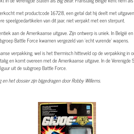
t in de Verenigde Staten als
Big Bear
. Franstalig België kent hem al
erkocht met productcode 16728, een getal dat hij deelt met uitgaven 
re speelgoedartikelen van dit jaar, niet verpakt met een sterpunt.
dentiek aan de Amerikaanse uitgave. Zijn ontwerp is uniek. In België 
 subgroep Battle Force kwamen vergezeld van 'echt vurende' wapens.
aanse verpakking, wel is het thermisch hitteveld op de verpakking in 
talig en komt overeen met de Amerikaanse uitgave. In de Verenigde St
iguur uit de subgroep Battle Force.
 en het dossier zijn bijgedragen door Robby Willems.