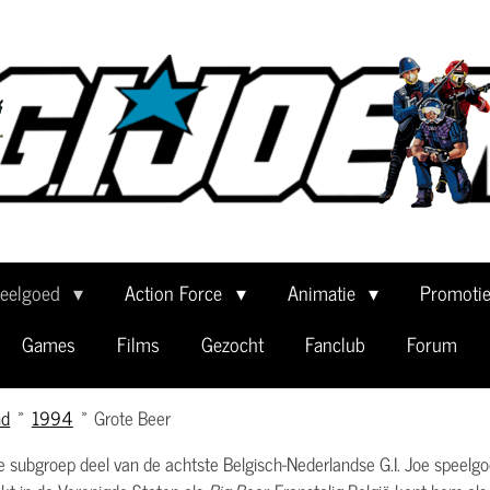
eelgoed
Action Force
Animatie
Promoti
Games
Films
Gezocht
Fanclub
Forum
nd
»
1994
»
Grote Beer
ce subgroep deel van de achtste Belgisch-Nederlandse G.I. Joe speelg