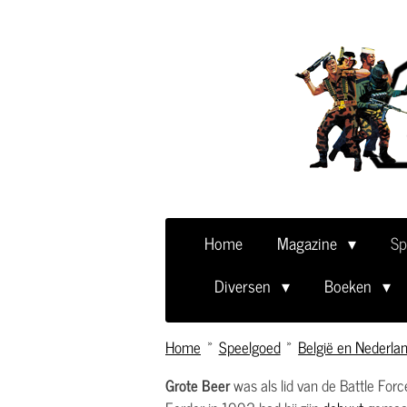
Ga
direct
naar
de
hoofdinhoud
Home
Magazine
Sp
Diversen
Boeken
Home
»
Speelgoed
»
België en Nederla
Grote Beer
was als lid van de Battle For