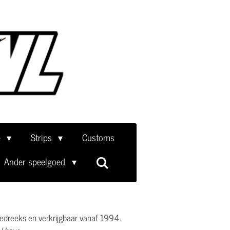
e
Strips
Customs
Ander speelgoed
oedreeks en verkrijgbaar vanaf 1994.