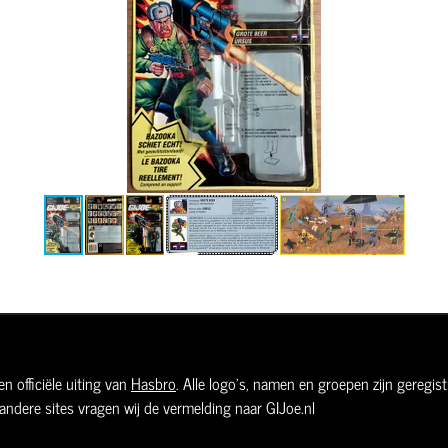
n officiële uiting van
Hasbro
. Alle logo's, namen en groepen zijn geregi
andere sites vragen wij de vermelding naar GIJoe.nl