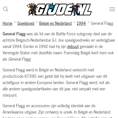
Ga
direct
naar
Home
»
Speelgoed
»
België en Nederland
»
1994
»
General Flagg
de
hoofdinhoud
General Flagg
was als lid van de Battle Force subgroep deel van de
achtste Belgisch-Nederlandse G.I. Joe speelgoedreeks en verkrijgbaar
vanaf 1994. Eerder in 1992 had hij zijn
debuut
gemaakt in de
Verenigde Staten met dezelfde naam. Franstalig België kent hem ook
als
General Flagg
.
General Flagg werd in België en Nederland verkocht met
productcode 67390, een getal dat hij deelt met uitgaven van dit
actiefiguur in andere Europese landen. General Flagg werd, net als
alle andere speelgoedartikelen van dit jaar, niet verpakt met een
sterpunt.
General Flagg en accessoires zijn volledig identiek aan de
Amerikaanse uitgave. Zijn ontwerp is uniek. In België en Nederland
bestaan geen andere versies van General Flagg. Alle actiefiguren uit