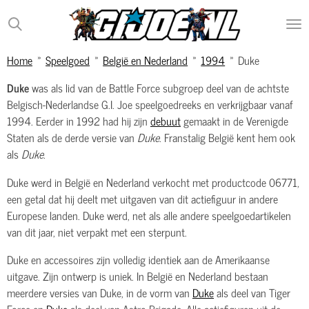
Ga
direct
naar
Home
»
Speelgoed
»
België en Nederland
»
1994
»
Duke
de
hoofdinhoud
Duke
was als lid van de Battle Force subgroep deel van de achtste
Belgisch-Nederlandse G.I. Joe speelgoedreeks en verkrijgbaar vanaf
1994. Eerder in 1992 had hij zijn
debuut
gemaakt in de Verenigde
Staten als de derde versie van
Duke
. Franstalig België kent hem ook
als
Duke
.
Duke werd in België en Nederland verkocht met productcode 06771,
een getal dat hij deelt met uitgaven van dit actiefiguur in andere
Europese landen. Duke werd, net als alle andere speelgoedartikelen
van dit jaar, niet verpakt met een sterpunt.
Duke en accessoires zijn volledig identiek aan de Amerikaanse
uitgave. Zijn ontwerp is uniek. In België en Nederland bestaan
meerdere versies van Duke, in de vorm van
Duke
als deel van Tiger
Force en
Duke
als deel van Astro Brigade. Alle actiefiguren uit de