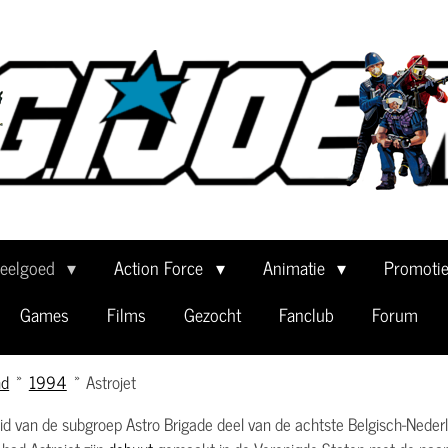
eelgoed
Action Force
Animatie
Promoti
Games
Films
Gezocht
Fanclub
Forum
nd
»
1994
»
Astrojet
lid van de subgroep Astro Brigade deel van de achtste Belgisch-Neder