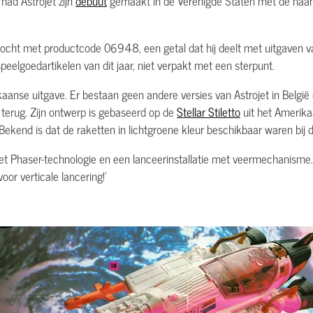
had Astrojet zijn
debuut
gemaakt in de Verenigde Staten met de na
kocht met productcode 06948, een getal dat hij deelt met uitgaven va
speelgoedartikelen van dit jaar, niet verpakt met een sterpunt.
ikaanse uitgave. Er bestaan geen andere versies van Astrojet in België 
 terug. Zijn ontwerp is gebaseerd op de
Stellar Stiletto
uit het Amerika
Bekend is dat de raketten in lichtgroene kleur beschikbaar waren bij 
met Phaser-technologie en een lanceerinstallatie met veermechanisme.
oor verticale lancering!'