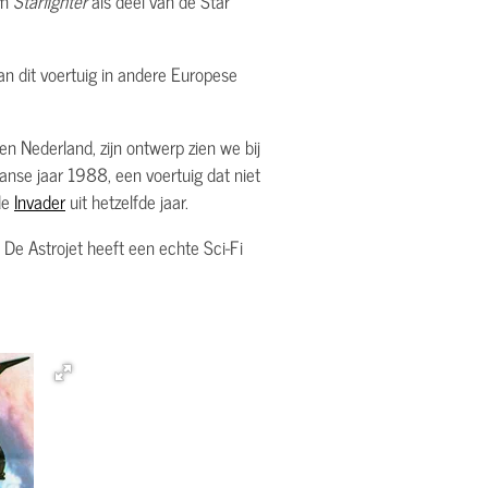
am
Starfighter
als deel van de Star
n dit voertuig in andere Europese
en Nederland, zijn ontwerp zien we bij
anse jaar 1988, een voertuig dat niet
de
Invader
uit hetzelfde jaar.
 De Astrojet heeft een echte Sci-Fi