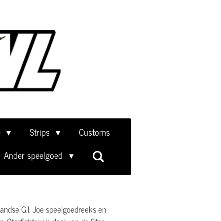
e
Strips
Customs
Ander speelgoed
landse G.I. Joe speelgoedreeks en