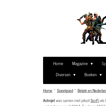
Ga
direct
naar
de
hoofdinhoud
Home
Magazine
Sp
Diversen
Boeken
Home
»
Speelgoed
»
België en Nederla
Astrojet
was samen met piloot
Sci-Fi
als 