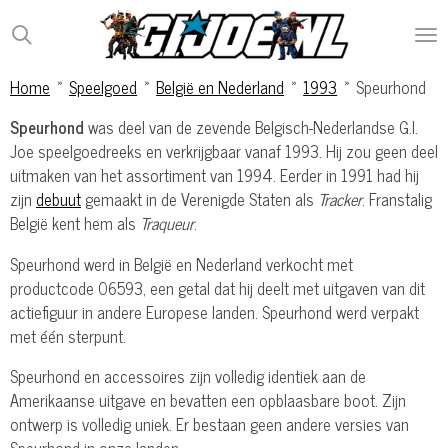
Ga
direct
naar
Home
»
Speelgoed
»
België en Nederland
»
1993
»
Speurhond
de
hoofdinhoud
Speurhond
was deel van de zevende Belgisch-Nederlandse G.I.
Joe speelgoedreeks en verkrijgbaar vanaf 1993. Hij zou geen deel
uitmaken van het assortiment van 1994. Eerder in 1991 had hij
zijn
debuut
gemaakt in de Verenigde Staten als
Tracker
. Franstalig
België kent hem als
Traqueur
.
Speurhond werd in België en Nederland verkocht met
productcode 06593, een getal dat hij deelt met uitgaven van dit
actiefiguur in andere Europese landen. Speurhond werd verpakt
met één sterpunt.
Speurhond en accessoires zijn volledig identiek aan de
Amerikaanse uitgave en bevatten een opblaasbare boot. Zijn
ontwerp is volledig uniek. Er bestaan geen andere versies van
Speurhond in onze landen.