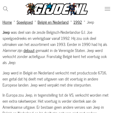
Ga
direct
naar
Home
»
Speelgoed
»
België en Nederland
»
1992
»
Jeep
de
hoofdinhoud
Jeep
was deel van de zesde Belgisch-Nederlandse G.I. Joe
speelgoedreeks en verkrijgbaar vanaf 1992. Hij zou ook deel
uitmaken van het assortiment van 1993. Eerder in 1990 had hij als
Hammer
zijn
debuut
gemaakt in de Verenigde Staten. Jeep werd
verkocht zonder actiefiguur. Franstalig België kent het voertuig ook
als
Jeep
.
Jeep werd in België en Nederland verkocht met productcode 6716,
een getal dat hij deelt met uitgaven van dit voertuig in andere
Europese landen. Jeep werd verpakt met drie sterpunten.
In Europa zou Jeep, in tegenstelling tot de VS, verkocht worden met
een extra raketwerper. Het voertuig is verder identiek aan de
Amerikaanse uitgave. Er bestaan geen andere versies van Jeep in
België en Nederland en hij deelt zijn ontwerp niet met andere