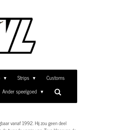
e
Strips
Customs
Ander speelgoed
gbaar vanaf 1992. Hij zou geen deel