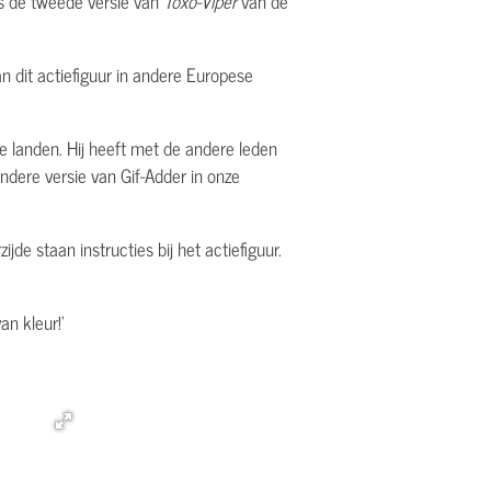
s de tweede versie van
Toxo-Viper
van de
n dit actiefiguur in andere Europese
ze landen. Hij heeft met de andere leden
dere versie van Gif-Adder in onze
e staan instructies bij het actiefiguur.
an kleur!'