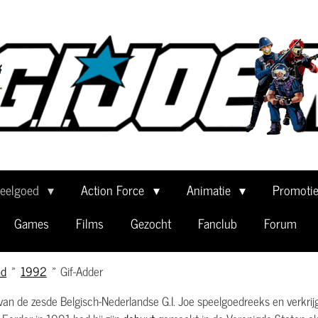
eelgoed
Action Force
Animatie
Promoti
Games
Films
Gezocht
Fanclub
Forum
nd
»
1992
»
Gif-Adder
van de zesde Belgisch-Nederlandse G.I. Joe speelgoedreeks en verkrij