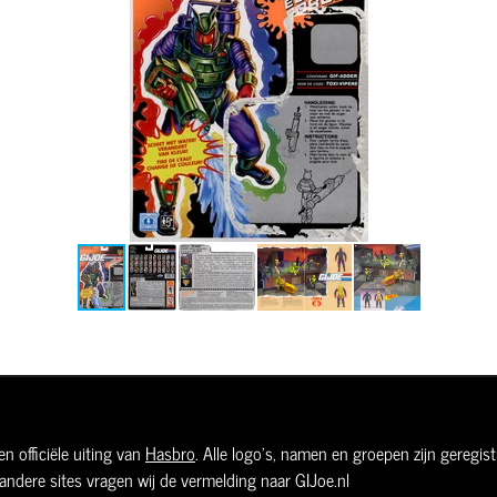
n officiële uiting van
Hasbro
. Alle logo's, namen en groepen zijn geregi
andere sites vragen wij de vermelding naar GIJoe.nl