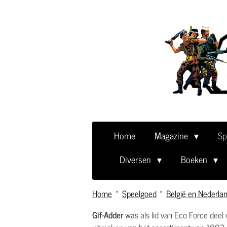
Ga
direct
naar
de
hoofdinhoud
Home
Magazine
Sp
Diversen
Boeken
Home
»
Speelgoed
»
België en Nederla
Gif-Adder
was als lid van Eco Force deel 