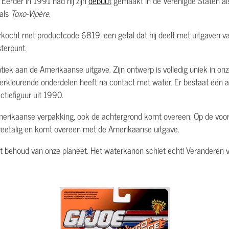
Eerder in 1991 had hij zijn
debuut
gemaakt in de Verenigde Staten al
 als
Toxo-Vipère
.
rkocht met productcode 6819, een getal dat hij deelt met uitgaven va
terpunt.
entiek aan de Amerikaanse uitgave. Zijn ontwerp is volledig uniek in on
erkleurende onderdelen heeft na contact met water. Er bestaat één an
ctiefiguur uit 1990.
merikaanse verpakking, ook de achtergrond komt overeen. Op de voorzijd
tweetalig en komt overeen met de Amerikaanse uitgave.
et behoud van onze planeet. Het waterkanon schiet echt! Veranderen v