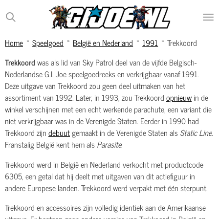
Ga
direct
naar
Home
»
Speelgoed
»
België en Nederland
»
1991
»
Trekkoord
de
hoofdinhoud
Trekkoord
was als lid van Sky Patrol deel van de vijfde Belgisch-
Nederlandse G.I. Joe speelgoedreeks en verkrijgbaar vanaf 1991.
Deze uitgave van Trekkoord zou geen deel uitmaken van het
assortiment van 1992. Later, in 1993, zou Trekkoord
opnieuw
in de
winkel verschijnen met een echt werkende parachute, een variant die
niet verkrijgbaar was in de Verenigde Staten. Eerder in 1990 had
Trekkoord zijn
debuut
gemaakt in de Verenigde Staten als
Static Line
.
Franstalig België kent hem als
Parasite
.
Trekkoord werd in België en Nederland verkocht met productcode
6305, een getal dat hij deelt met uitgaven van dit actiefiguur in
andere Europese landen. Trekkoord werd verpakt met één sterpunt.
Trekkoord en accessoires zijn volledig identiek aan de Amerikaanse
uitgave. Er bestaan geen andere versies van Trekkoord in België en