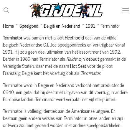
Ga
direct
naar
Home
»
Speelgoed
»
België en Nederland
»
1991
»
Terminator
de
hoofdinhoud
Terminator
was samen met piloot
Heethoofd
deel van de vijfde
Belgisch-Nederlandse G.I. Joe speelgoedreeks en verkrijgbaar vanaf
1991. Hij zou geen deel uitmaken van het assortiment van 1992.
Eerder in 1989 had Terminator als
Raider
zijn
debuut
gemaakt in de
Verenigde Staten, daar met de naam
Hot Seat
voor de piloot.
Franstalig België kent het voertuig ook als
Terminator
.
Terminator werd in België en Nederland verkocht met productcode
6240, een getal dat hij deelt met uitgaven van dit voertuig in andere
Europese landen. Terminator werd verpakt met vijf sterpunten.
Terminator is volledig identiek aan de Amerikaanse uitgave. Er
bestaan geen andere versies van Terminator in onze landen en zijn
ontwerp zou niet gedeeld worden met andere speelgoedartikelen.