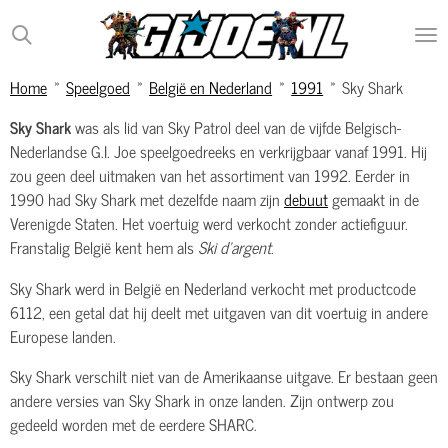
Ga
direct
naar
Home
»
Speelgoed
»
België en Nederland
»
1991
»
Sky Shark
de
hoofdinhoud
Sky Shark
was als lid van Sky Patrol deel van de vijfde Belgisch-
Nederlandse G.I. Joe speelgoedreeks en verkrijgbaar vanaf 1991. Hij
zou geen deel uitmaken van het assortiment van 1992. Eerder in
1990 had Sky Shark met dezelfde naam zijn
debuut
gemaakt in de
Verenigde Staten. Het voertuig werd verkocht zonder actiefiguur.
Franstalig België kent hem als
Ski d'argent
.
Sky Shark werd in België en Nederland verkocht met productcode
6112, een getal dat hij deelt met uitgaven van dit voertuig in andere
Europese landen.
Sky Shark verschilt niet van de Amerikaanse uitgave. Er bestaan geen
andere versies van Sky Shark in onze landen. Zijn ontwerp zou
gedeeld worden met de eerdere SHARC.