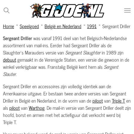
Ga
direct
naar
Home
»
Speelgoed
»
België en Nederland
»
1991
»
Sergeant Driller
de
hoofdinhoud
Sergeant Driller
was vanaf 1991 deel van het Belgisch-Nederlandse
assortiment van mail-ins. Eerder had Sergeant Driller als de
Slaughter's Marauders versie van
Sergeant Slaughter
in 1989 zijn
debuut
gemaakt in de Verenigde Staten, een versie die gewoon in de
winkel verkrijgbaar was. Franstalig België kent hem als
Sergent
Slauter
.
Sergeant Driller en accessoires zijn volledig identiek aan de
Amerikaanse uitgave. Er bestaan twee andere versies van Sergeant
Driller in België en Nederland, in de vorm van de
piloot
van
Triple T
en
als
piloot
van
Warthog
. De mail-in versie van Sergeant Driller deelt zijn
hoofd, borst en armen met het actiefiguur dat verkocht werd bij
Triple T.
Voor zover bekend werd de mail-in versie van Sergeant Driller niet