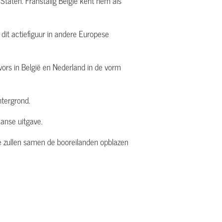
taten. Franstalig België kent hem als
dit actiefiguur in andere Europese
vors in België en Nederland in de vorm
htergrond.
anse uitgave.
, we zullen samen de booreilanden opblazen