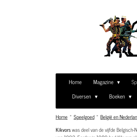
Ga
direct
naar
de
hoofdinhoud
Home
Magazine
Sp
Diversen
Boeken
Home
»
Speelgoed
»
België en Nederla
Kikvors
was deel van de vijfde Belgisch-