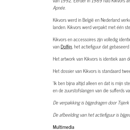
van 1992. Eerder in 1989 had Kikvors al
Apnée
.
Kikvors werd in België en Nederland verk
landen. Kikvors werd verpakt met één ste
Kikvors en accessoires zijn volledig iden
van
Dolfijn
, het actiefiguur dat gebaseerd
Het artwork van Kikvors is identiek aan 
Het dossier van Kikvors is standaard tw
'Ik ben bijna altijd alleen en dat is mijn
en de zuurstofslangen van die sufferds va
De verpakking is bijgedragen door Tsjerk
De afbeelding van het actiefiguur is bijg
Multimedia