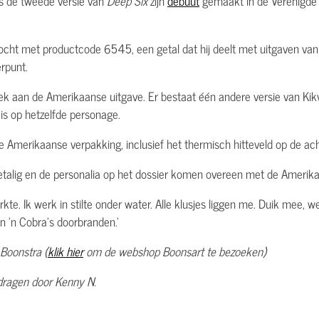
s de tweede versie van
Deep Six
zijn
debuut
gemaakt in de Verenigde S
ocht met productcode 6545, een getal dat hij deelt met uitgaven van 
rpunt.
tiek aan de Amerikaanse uitgave. Er bestaat één andere versie van Kik
 is op hetzelfde personage.
de Amerikaanse verpakking, inclusief het thermisch hitteveld op de ac
eetalig en de personalia op het dossier komen overeen met de Amerika
 sterkte. Ik werk in stilte onder water. Alle klusjes liggen me. Duik mee
n 'n Cobra's doorbranden.'
 Boonstra (
klik hier
om de webshop Boonsart te bezoeken)
edragen door Kenny N.