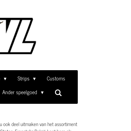
e
Strips
Customs
Ander speelgoed
zou ook deel uitmaken van het assortiment