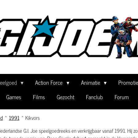
eelgoed
Action Force
Animatie
Promoti
Games
Films
Gezocht
Fanclub
Forum
nd
»
1991
»
Kikvors
Nederlandse G.I. Joe speelgoedreeks en verkrijgbaar vanaf 1991. Hij 