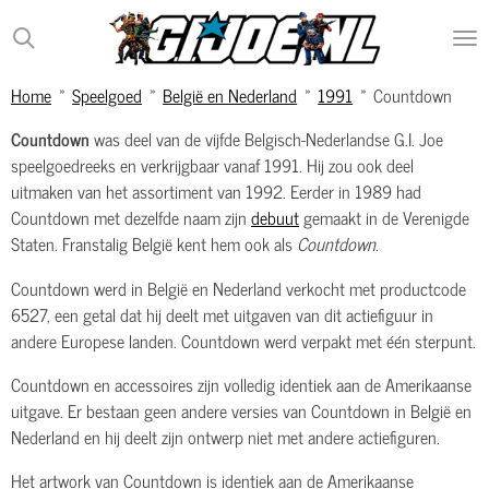
Ga
direct
naar
Home
»
Speelgoed
»
België en Nederland
»
1991
»
Countdown
de
hoofdinhoud
Countdown
was deel van de vijfde Belgisch-Nederlandse G.I. Joe
speelgoedreeks en verkrijgbaar vanaf 1991. Hij zou ook deel
uitmaken van het assortiment van 1992. Eerder in 1989 had
Countdown met dezelfde naam zijn
debuut
gemaakt in de Verenigde
Staten. Franstalig België kent hem ook als
Countdown
.
Countdown werd in België en Nederland verkocht met productcode
6527, een getal dat hij deelt met uitgaven van dit actiefiguur in
andere Europese landen. Countdown werd verpakt met één sterpunt.
Countdown en accessoires zijn volledig identiek aan de Amerikaanse
uitgave. Er bestaan geen andere versies van Countdown in België en
Nederland en hij deelt zijn ontwerp niet met andere actiefiguren.
Het artwork van Countdown is identiek aan de Amerikaanse