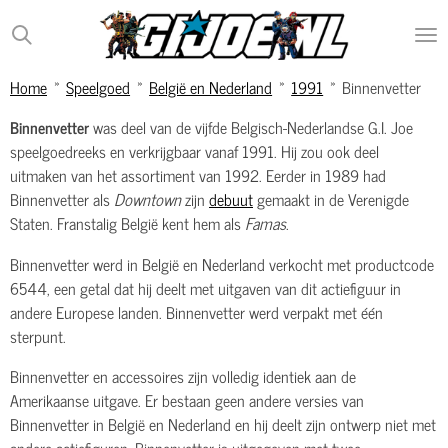
Ga
direct
naar
Home
»
Speelgoed
»
België en Nederland
»
1991
»
Binnenvetter
de
hoofdinhoud
Binnenvetter
was deel van de vijfde Belgisch-Nederlandse G.I. Joe
speelgoedreeks en verkrijgbaar vanaf 1991. Hij zou ook deel
uitmaken van het assortiment van 1992. Eerder in 1989 had
Binnenvetter als
Downtown
zijn
debuut
gemaakt in de Verenigde
Staten. Franstalig België kent hem als
Famas
.
Binnenvetter werd in België en Nederland verkocht met productcode
6544, een getal dat hij deelt met uitgaven van dit actiefiguur in
andere Europese landen. Binnenvetter werd verpakt met één
sterpunt.
Binnenvetter en accessoires zijn volledig identiek aan de
Amerikaanse uitgave. Er bestaan geen andere versies van
Binnenvetter in België en Nederland en hij deelt zijn ontwerp niet met
andere actiefiguren. Binnenvetter is uitgegeven met twee