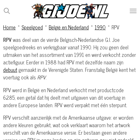
Ga
direct
naar
Home
»
Speelgoed
»
België en Nederland
»
1990
»
RPV
de
hoofdinhoud
RPV
was deel van de vierde Belgisch-Nederlandse G.I. Joe
speelgoedreeks en verkrijgbaar vanaf 1990. Hij zou geen deel
uitmaken van het assortiment van 1991 en werd verkocht zonder
actiefiguur. Eerder in 1988 had RPV met dezelfde naam zijn
debuut
gemaakt in de Verenigde Staten. Franstalig België kent het
voertuig ook als
RPV
.
RPV werd in België en Nederland verkocht met productcode
6285, een getal dat hij deelt met uitgaven van dit voertuig in
andere Europese landen. RPV werd verpakt met één sterpunt.
RPV verschilt aanzienlijk met de Amerikaanse uitgave: er worden
andere kleuren gebruikt, wat ook verklaart waarom het artwork
verschilt van de Amerikaanse versie. Er bestaan geen andere
versies van RPV in onze landen en zijn ontwerp zou niet gedeeld