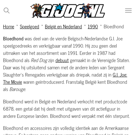
Ga
direct
naar
Home
»
Speelgoed
»
België en Nederland
»
1990
»
Bloedhond
de
hoofdinhoud
Bloedhond
was deel van de vierde Belgisch-Nederlandse G.I. Joe
speelgoedreeks en verkrijgbaar vanaf 1990. Hij zou geen deel
uitmaken van het assortiment van 1991. Eerder in 1987 had
Bloedhond als
Red Dog
zijn
debuut
gemaakt in de Verenigde Staten.
Daar was hij uitsluitend samen met de andere leden van Sergeant
Slaughter's Renegades verkrijgbaar als driepak, nadat zij in
G.I. Joe:
The Movie
waren geïntroduceerd. Franstalig België kent Bloedhond
als
Barouge
.
Bloedhond werd in België en Nederland verkocht met productcode
6878, een getal dat hij deelt met uitgaven van dit actiefiguur in
andere Europese landen. Bloedhond werd verpakt met één sterpunt.
Bloedhond en accessoires zijn volledig identiek aan de Amerikaanse
uitgave. Er bestaan geen andere versies van Bloedhond in België en