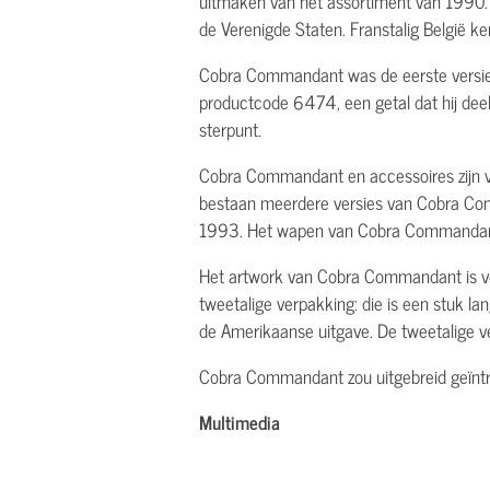
uitmaken van het assortiment van 1990
de Verenigde Staten. Franstalig België k
Cobra Commandant was de eerste versie v
productcode 6474, een getal dat hij dee
sterpunt.
Cobra Commandant en accessoires zijn vol
bestaan meerdere versies van Cobra Com
1993. Het wapen van Cobra Commandant z
Het artwork van Cobra Commandant is voll
tweetalige verpakking: die is een stuk 
de Amerikaanse uitgave. De tweetalige
Cobra Commandant zou uitgebreid geïntr
Multimedia