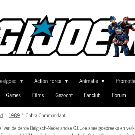
eelgoed
Action Force
Animatie
Promoti
Games
Films
Gezocht
Fanclub
Forum
nd
»
1989
»
Cobra Commandant
el van de derde Belgisch-Nederlandse G.I. Joe speelgoedreeks en verk