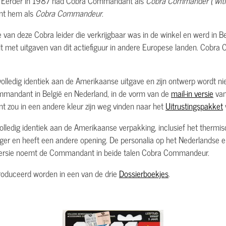
. Eerder in 1987 had Cobra Commandant als
Cobra Commander ('with
ent hem als
Cobra Commandeur
.
an deze Cobra leider die verkrijgbaar was in de winkel en werd in B
lt met uitgaven van dit actiefiguur in andere Europese landen. Cob
ledig identiek aan de Amerikaanse uitgave en zijn ontwerp wordt nie
mandant in België en Nederland, in de vorm van de
mail-in versie
van
ou in een andere kleur zijn weg vinden naar het
Uitrustingspakket
edig identiek aan de Amerikaanse verpakking, inclusief het thermisc
langer en heeft een andere opening. De personalia op het Nederlandse
 versie noemt de Commandant in beide talen Cobra Commandeur.
oduceerd worden in een van de drie
Dossierboekjes
.