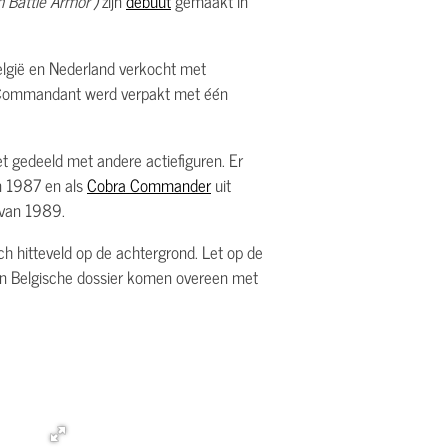
 Battle Armor')
zijn
debuut
gemaakt in
elgië en Nederland verkocht met
ra Commandant werd verpakt met één
t gedeeld met andere actiefiguren. Er
 1987 en als
Cobra Commander
uit
van 1989.
h hitteveld op de achtergrond. Let op de
 en Belgische dossier komen overeen met