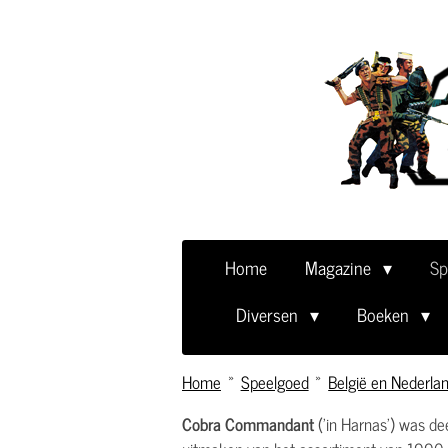
Ga
direct
naar
de
hoofdinhoud
Home
Magazine
Sp
Diversen
Boeken
Home
»
Speelgoed
»
België en Nederla
Cobra Commandant
('in Harnas') was de