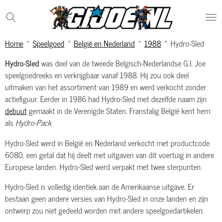
Ga
direct
naar
Home
»
Speelgoed
»
België en Nederland
»
1988
»
Hydro-Sled
de
hoofdinhoud
Hydro-Sled
was deel van de tweede Belgisch-Nederlandse G.I. Joe
speelgoedreeks en verkrijgbaar vanaf 1988. Hij zou ook deel
uitmaken van het assortiment van 1989 en werd verkocht zonder
actiefiguur. Eerder in 1986 had Hydro-Sled met dezelfde naam zijn
debuut
gemaakt in de Verenigde Staten. Franstalig België kent hem
als
Hydro-Pack
.
Hydro-Sled werd in België en Nederland verkocht met productcode
6080, een getal dat hij deelt met uitgaven van dit voertuig in andere
Europese landen. Hydro-Sled werd verpakt met twee sterpunten.
Hydro-Sled is volledig identiek aan de Amerikaanse uitgave. Er
bestaan geen andere versies van Hydro-Sled in onze landen en zijn
ontwerp zou niet gedeeld worden met andere speelgoedartikelen.