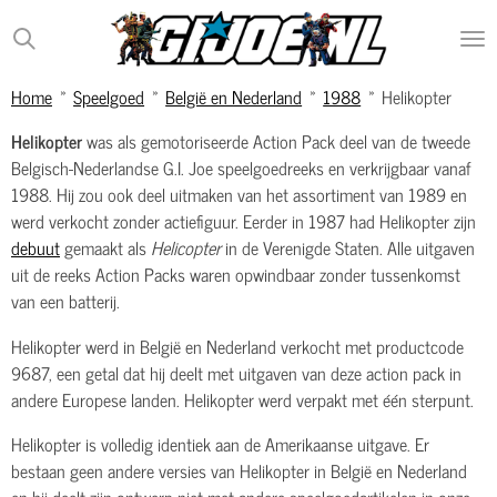
Ga
direct
naar
Home
»
Speelgoed
»
België en Nederland
»
1988
»
Helikopter
de
hoofdinhoud
Helikopter
was als gemotoriseerde Action Pack deel van de tweede
Belgisch-Nederlandse G.I. Joe speelgoedreeks en verkrijgbaar vanaf
1988. Hij zou ook deel uitmaken van het assortiment van 1989 en
werd verkocht zonder actiefiguur. Eerder in 1987 had Helikopter zijn
debuut
gemaakt als
Helicopter
in de Verenigde Staten. Alle uitgaven
uit de reeks Action Packs waren opwindbaar zonder tussenkomst
van een batterij.
Helikopter werd in België en Nederland verkocht met productcode
9687, een getal dat hij deelt met uitgaven van deze action pack in
andere Europese landen. Helikopter werd verpakt met één sterpunt.
Helikopter is volledig identiek aan de Amerikaanse uitgave. Er
bestaan geen andere versies van Helikopter in België en Nederland
en hij deelt zijn ontwerp niet met andere speelgoedartikelen in onze