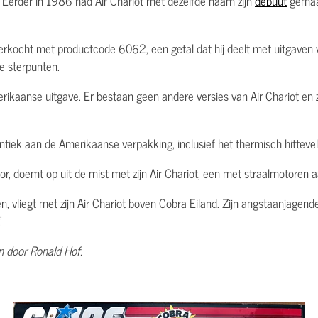
Eerder in 1986 had Air Chariot met dezelfde naam zijn
debuut
gemaak
verkocht met productcode 6062, een getal dat hij deelt met uitgaven 
e sterpunten.
merikaanse uitgave. Er bestaan geen andere versies van Air Chariot en
dentiek aan de Amerikaanse verpakking, inclusief het thermisch hitteve
or, doemt op uit de mist met zijn Air Chariot, een met straalmotoren 
en, vliegt met zijn Air Chariot boven Cobra Eiland. Zijn angstaanjage
'
n door Ronald Hof.