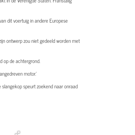
t in de Verenigde Staten. Franstalig
van dit voertuig in andere Europese
 zijn ontwerp zou niet gedeeld worden met
ld op de achtergrond.
aangedreven motor.'
nde slangekop speurt zoekend naar onraad