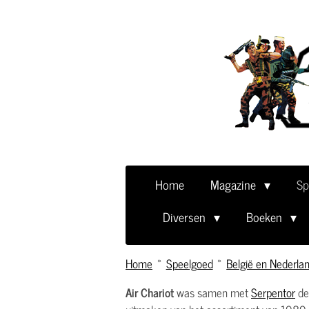
Ga
direct
naar
de
hoofdinhoud
Home
Magazine
Sp
Diversen
Boeken
Home
»
Speelgoed
»
België en Nederla
Air Chariot
was samen met
Serpentor
dee