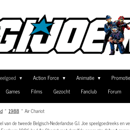
eelgoed
Action Force
Animatie
Promoti
Games
Films
Gezocht
Fanclub
Forum
nd
»
1988
»
Air Chariot
l van de tweede Belgisch-Nederlandse G.I. Joe speelgoedreeks en ver