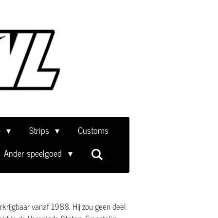
e
Strips
Customs
Ander speelgoed
krijgbaar vanaf 1988. Hij zou geen deel