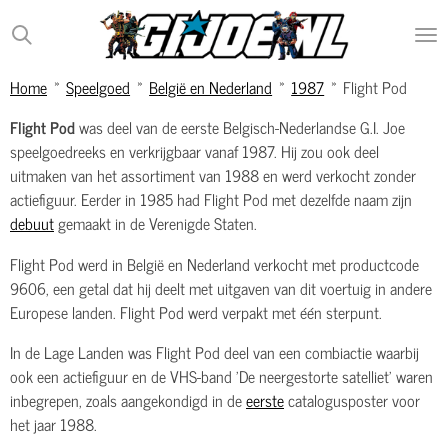
Ga
direct
naar
Home
»
Speelgoed
»
België en Nederland
»
1987
»
Flight Pod
de
hoofdinhoud
Flight Pod
was deel van de eerste Belgisch-Nederlandse G.I. Joe
speelgoedreeks en verkrijgbaar vanaf 1987. Hij zou ook deel
uitmaken van het assortiment van 1988 en werd verkocht zonder
actiefiguur. Eerder in 1985 had Flight Pod met dezelfde naam zijn
debuut
gemaakt in de Verenigde Staten.
Flight Pod werd in België en Nederland verkocht met productcode
9606, een getal dat hij deelt met uitgaven van dit voertuig in andere
Europese landen. Flight Pod werd verpakt met één sterpunt.
In de Lage Landen was Flight Pod deel van een combiactie waarbij
ook een actiefiguur en de VHS-band 'De neergestorte satelliet' waren
inbegrepen, zoals aangekondigd in de
eerste
catalogusposter voor
het jaar 1988.