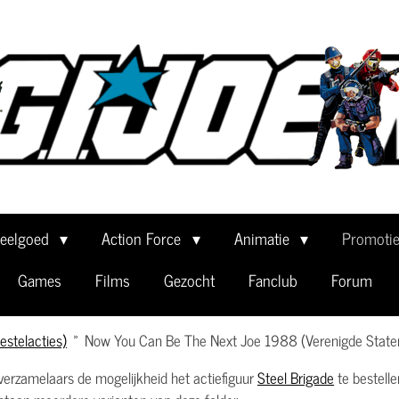
eelgoed
Action Force
Animatie
Promoti
Games
Films
Gezocht
Fanclub
Forum
estelacties)
»
Now You Can Be The Next Joe 1988 (Verenigde State
verzamelaars de mogelijkheid het actiefiguur
Steel Brigade
te bestelle