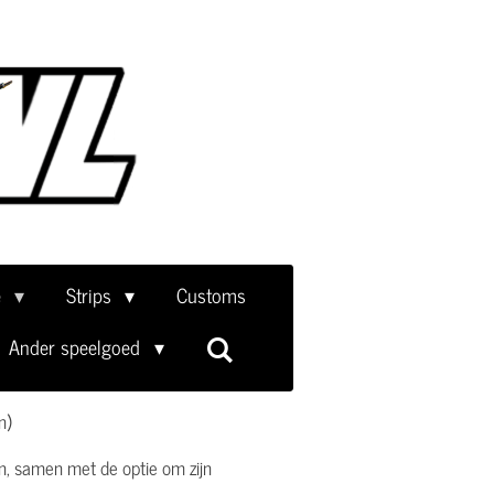
e
Strips
Customs
Ander speelgoed
n)
n, samen met de optie om zijn