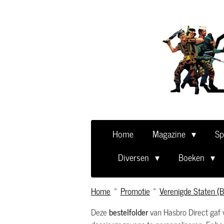
Ga
direct
naar
de
hoofdinhoud
Home
Magazine
Sp
Diversen
Boeken
Home
»
Promotie
»
Verenigde Staten (B
Deze
bestelfolder
van Hasbro Direct gaf 