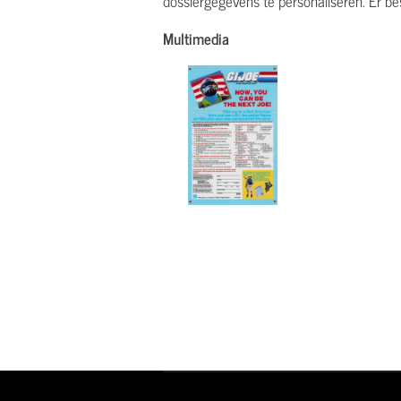
dossiergegevens te personaliseren. Er be
Multimedia