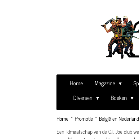
Ga
direct
naar
de
hoofdinhoud
Home
Magazine
Sp
Diversen
Boeken
Home
»
Promotie
»
België en Nederland
Een lidmaatschap van de G.I. Joe club was