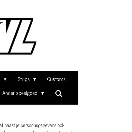
e
Strips
Customs
Ander speelgoed
t naast je persoonsgegevens ook