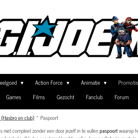
eelgoed
Action Force
Animatie
Promoti
Games
Films
Gezocht
Fanclub
Forum
 (Hasbro en club)
»
Paspoort
 niet compleet zonder een door jezelf in te vullen
paspoort
waarop he