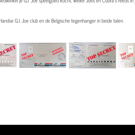
edwinkel je G.I. Joe speelgoed kocht, welke Joes en Cobra's reeds in 
landse G.I. Joe club en de Belgische tegenhanger in beide talen.