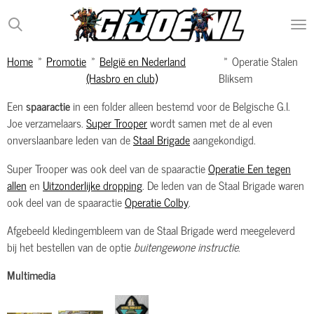
Ga
direct
naar
Home
»
Promotie
»
België en Nederland
»
Operatie Stalen
de
(Hasbro en club)
Bliksem
hoofdinhoud
Een
spaaractie
in een folder alleen bestemd voor de Belgische G.I.
Joe verzamelaars.
Super Trooper
wordt samen met de al even
onverslaanbare leden van de
Staal Brigade
aangekondigd.
Super Trooper was ook deel van de spaaractie
Operatie Een tegen
allen
en
Uitzonderlijke dropping
. De leden van de Staal Brigade waren
ook deel van de spaaractie
Operatie Colby
.
Afgebeeld kledingembleem van de Staal Brigade werd meegeleverd
bij het bestellen van de optie
buitengewone instructie
.
Multimedia