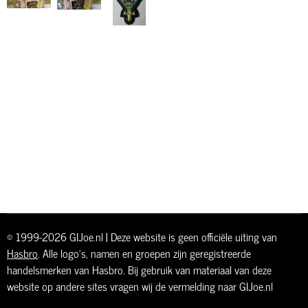
© 1999-2026 GIJoe.nl | Deze website is geen officiële uiting van
Hasbro
. Alle logo's, namen en groepen zijn geregistreerde
handelsmerken van Hasbro. Bij gebruik van materiaal van deze
website op andere sites vragen wij de vermelding naar GIJoe.nl