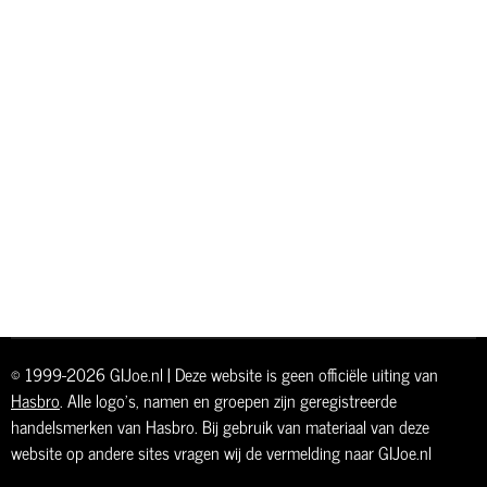
© 1999-2026 GIJoe.nl | Deze website is geen officiële uiting van
Hasbro
. Alle logo's, namen en groepen zijn geregistreerde
handelsmerken van Hasbro. Bij gebruik van materiaal van deze
website op andere sites vragen wij de vermelding naar GIJoe.nl