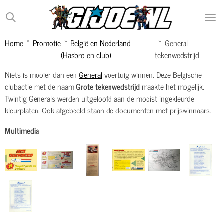
Ga
direct
naar
Home
»
Promotie
»
België en Nederland
»
General
de
(Hasbro en club)
tekenwedstrijd
hoofdinhoud
Niets is mooier dan een
General
voertuig winnen. Deze Belgische
clubactie met de naam
Grote tekenwedstrijd
maakte het mogelijk.
Twintig Generals werden uitgeloofd aan de mooist ingekleurde
kleurplaten. Ook afgebeeld staan de documenten met prijswinnaars.
Multimedia