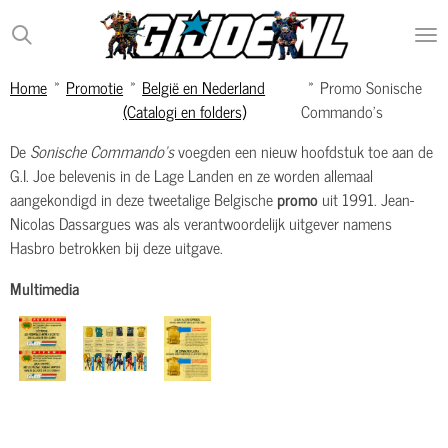
Ga
direct
naar
Home
»
Promotie
»
België en Nederland
»
Promo Sonische
de
(Catalogi en folders)
Commando's
hoofdinhoud
De
Sonische Commando's
voegden een nieuw hoofdstuk toe aan de
G.I. Joe belevenis in de Lage Landen en ze worden allemaal
aangekondigd in deze tweetalige Belgische
promo
uit 1991. Jean-
Nicolas Dassargues was als verantwoordelijk uitgever namens
Hasbro betrokken bij deze uitgave.
Multimedia