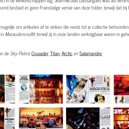
1990 in de winkelschappen lag. Jean-Nicolas Dassargues was als vera
kend bestaat er geen Franstalige versie van deze folder, terwijl dat bi
ogelijk om artikelen af te vinken die reeds tot je collectie behoorden.
in
Marauders
-outfit terwijl zij in onze landen verkrijgbaar waren in 
an de
Sky Patrol
,
Crusader
,
Titan
,
Arctic
en
Salamandre
.