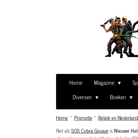
Ga
direct
naar
de
hoofdinhoud
Home
Magazine
Sp
Diversen
Boeken
Home
»
Promotie
»
België en Nederland 
Net als
SOS Cobra Gevaar
is
Nieuwe He