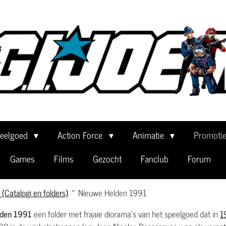
eelgoed
Action Force
Animatie
Promoti
Games
Films
Gezocht
Fanclub
Forum
(Catalogi en folders)
»
Nieuwe Helden 1991
lden 1991
een folder met fraaie diorama's van het speelgoed dat in
1