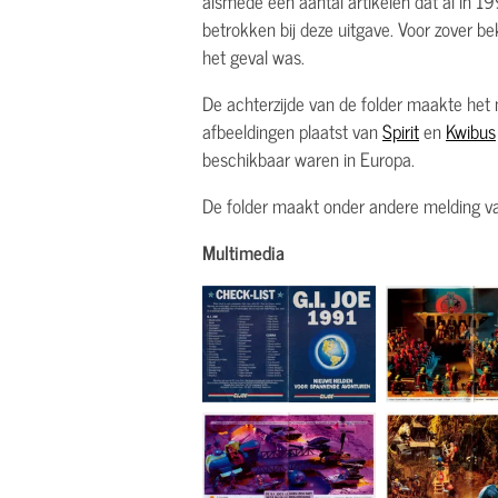
alsmede een aantal artikelen dat al in 
betrokken bij deze uitgave. Voor zover be
het geval was.
De achterzijde van de folder maakte het m
afbeeldingen plaatst van
Spirit
en
Kwibus
beschikbaar waren in Europa.
De folder maakt onder andere melding v
Multimedia