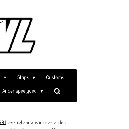
e
Strips
Customs
Ander speelgoed
991
verkrijgbaar was in onze landen,