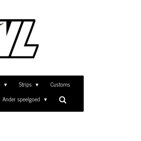
e
Strips
Customs
Ander speelgoed