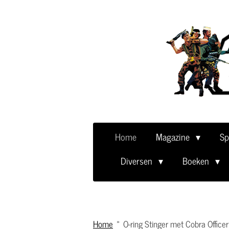
Ga
direct
naar
de
hoofdinhoud
Home
Magazine
Sp
Diversen
Boeken
Home
»
O-ring Stinger met Cobra Officer