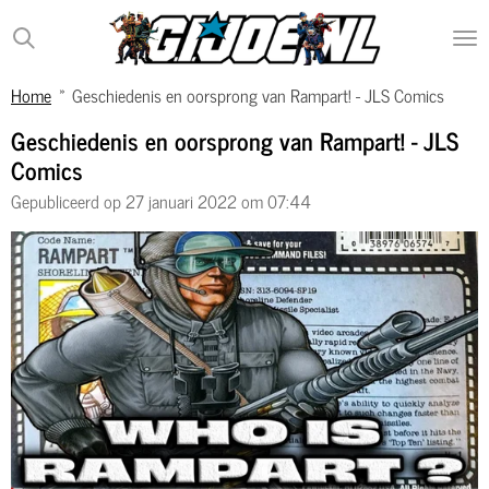
Ga
direct
naar
Home
»
Geschiedenis en oorsprong van Rampart! - JLS Comics
de
hoofdinhoud
Geschiedenis en oorsprong van Rampart! - JLS
Comics
Gepubliceerd op 27 januari 2022 om 07:44