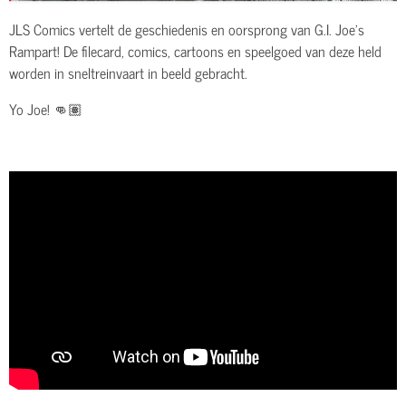
JLS Comics vertelt de geschiedenis en oorsprong van G.I. Joe's
Rampart! De filecard, comics, cartoons en speelgoed van deze held
worden in sneltreinvaart in beeld gebracht.
Yo Joe! 👊🏽