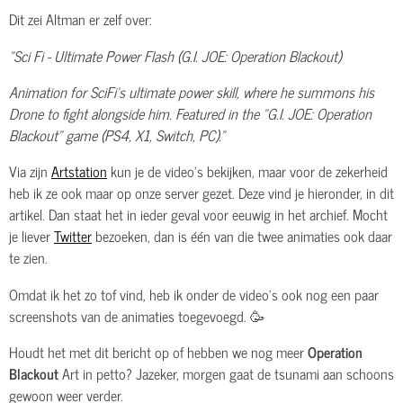
Dit zei Altman er zelf over:
"Sci Fi - Ultimate Power Flash (G.I. JOE: Operation Blackout)
Animation for SciFi's ultimate power skill, where he summons his
Drone to fight alongside him. Featured in the "G.I. JOE: Operation
Blackout" game (PS4, X1, Switch, PC)."
Via zijn
Artstation
kun je de video's bekijken, maar voor de zekerheid
heb ik ze ook maar op onze server gezet. Deze vind je hieronder, in dit
artikel. Dan staat het in ieder geval voor eeuwig in het archief. Mocht
je liever
Twitter
bezoeken, dan is één van die twee animaties ook daar
te zien.
Omdat ik het zo tof vind, heb ik onder de video's ook nog een paar
screenshots van de animaties toegevoegd. 🥳
Houdt het met dit bericht op of hebben we nog meer
Operation
Blackout
Art in petto? Jazeker, morgen gaat de tsunami aan schoons
gewoon weer verder.