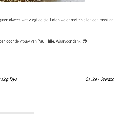
guren alweer, wat vliegt de tijd. Laten we er met z'n allen een mooi ja
oden door de vrouw van
Paul Hille
. Waarvoor dank. 😎
nalog Toys
G.I. Joe - Operati