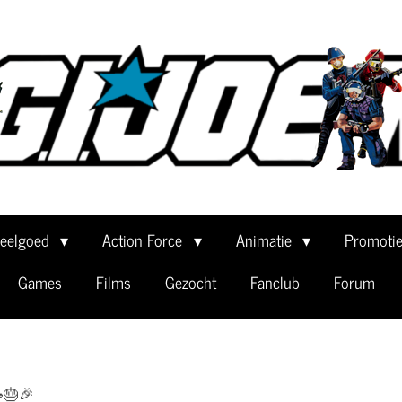
eelgoed
Action Force
Animatie
Promoti
Games
Films
Gezocht
Fanclub
Forum
🥳🎂🎉