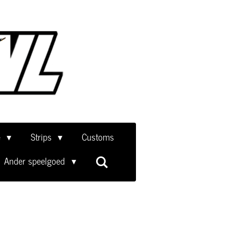
e
Strips
Customs
Ander speelgoed