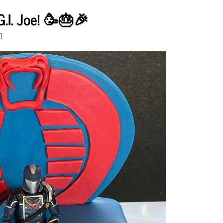
.I. Joe! 🥳🎂🎉
1