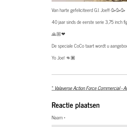
Van harte gefeliciteerd G.I. Joe!!! 🥳🥳🥳
40 jaar sinds de eerste serie 3,75 inch fi
🙏🏼❤
De speciale CoCo taart wordt u aangeb
Yo Joe! 👊🏽
«
Valaverse Action Force Commercial - A
Reactie plaatsen
Naam *