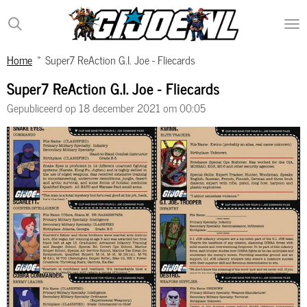
Ga
direct
naar
Home
»
Super7 ReAction G.I. Joe - Fliecards
de
hoofdinhoud
Super7 ReAction G.I. Joe - Fliecards
Gepubliceerd op 18 december 2021 om 00:05